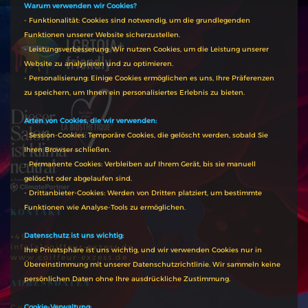
Warum verwenden wir Cookies?
- Funktionalität: Cookies sind notwendig, um die grundlegenden
Funktionen unserer Website sicherzustellen.
- Leistungsverbesserung: Wir nutzen Cookies, um die Leistung unserer
Website zu analysieren und zu optimieren.
- Personalisierung: Einige Cookies ermöglichen es uns, Ihre Präferenzen
zu speichern, um Ihnen ein personalisiertes Erlebnis zu bieten.
Arten von Cookies, die wir verwenden:
- Session-Cookies: Temporäre Cookies, die gelöscht werden, sobald Sie
Ihren Browser schließen.
- Permanente Cookies: Verbleiben auf Ihrem Gerät, bis sie manuell
gelöscht oder abgelaufen sind.
- Drittanbieter-Cookies: Werden von Dritten platziert, um bestimmte
Funktionen wie Analyse-Tools zu ermöglichen.
KONTAKT
Datenschutz ist uns wichtig:
+49 (0) 3946 / 81 01 40
info[a]coiffeur-exzess.de
Ihre Privatsphäre ist uns wichtig, und wir verwenden Cookies nur in
www.coiffeur-exzess.de
Übereinstimmung mit unserer Datenschutzrichtlinie. Wir sammeln keine
persönlichen Daten ohne Ihre ausdrückliche Zustimmung.
ADRESSDATEN
Coiffeur EXZESS
Cookie-Verwaltung: